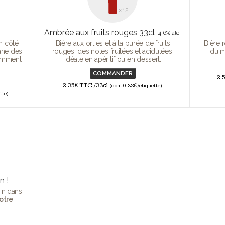
x12
Ambrée aux fruits rouges 33cl
4,6% alc
un côté
Bière aux orties et à la purée de fruits
Bière 
rane des
rouges, des notes fruitées et acidulées.
du m
vamment
Idéale en apéritif ou en dessert.
COMMANDER
2.
2.35€ TTC /33cl
(dont 0.32€ /etiquette)
tte)
n !
in dans
otre