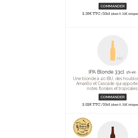
COMMANDER
2.35€ TTC /33cl
(dont 0.32€ /etique
x12
IPA Blonde 33cl
5% alc
Une blonde à 40 IBU, des houblon
Amarillo et Cascade qui apporte
notes florales et tropicales
COMMANDER
2.82€ TTC /33cl
(dont 0.32€ /etique