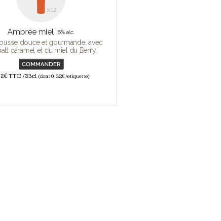
x12
Ambrée miel
6% alc
rousse douce et gourmande, avec
alt caramel et du miel du Berry.
COMMANDER
52€ TTC /33cl
(dont 0.32€ /etiquette)