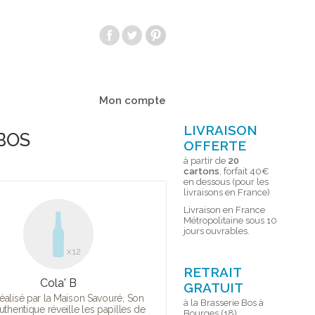
Mon compte
LIVRAISON
 BOS
OFFERTE
à partir de
20
cartons
, forfait 40€
en dessous (pour les
livraisons en France)
Livraison en France
Métropolitaine sous 10
jours ouvrables.
x12
RETRAIT
Cola' B
GRATUIT
éalisé par la Maison Savouré, Son
à la Brasserie Bos à
uthentique réveille les papilles de
Bourges (18)