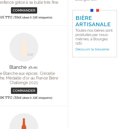
enfance grâce à sa bulle très fine.
COMMANDER
BIÈRE
01€ TTC /33cl
(dont 0.32€ /etiquette)
ARTISANALE
Toutes nos bières sont
produites par nous-
mêmes, à Bourges
(18).
Découvrir la brasserie
x12
Blanche
5% alc
re Blanche aux épices. Crécelle
he, Médaille d'or au France Bière
Challenge 2021.
COMMANDER
35€ TTC /33cl
(dont 0.32€ /etiquette)