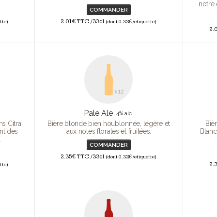
notre 
COMMANDER
2.01€ TTC /33cl
tte)
(dont 0.32€ /etiquette)
2.
x12
Pale Ale
4% alc
s Citra,
Bière blonde bien houblonnée, légère et
Biè
nt des
aux notes florales et fruitées.
Blanc
.
COMMANDER
2.35€ TTC /33cl
(dont 0.32€ /etiquette)
2.
tte)