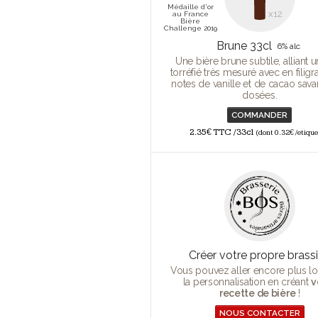
Médaille d'or
x12
au France
Bière
Challenge 2019
Brune 33cl
6% alc
Une bière brune subtile, alliant 
torréfié très mesuré avec en filig
notes de vanille et de cacao sa
dosées.
COMMANDER
2.35€ TTC /33cl
(dont 0.32€ /etique
Créer votre propre brassi
Vous pouvez aller encore plus lo
la personnalisation en créant
v
recette de bière
!
NOUS CONTACTER