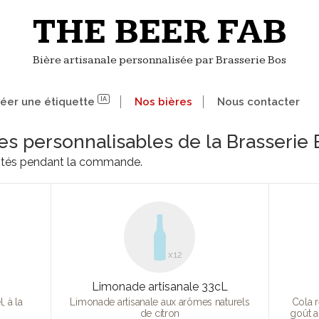
THE BEER FAB
Bière artisanale personnalisée par Brasserie Bos
éer une étiquette
IA
Nos bières
Nous contacter
es personnalisables de la Brasserie
tités pendant la commande.
x12
Limonade artisanale 33cL
, à la
Limonade artisanale aux arômes naturels
Cola r
de citron
goût a