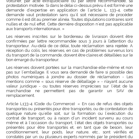
voiturier, par acte extrajudiciaire ou par lettre recommandée, sa
protestation motivée. Si dans le délai ci-dessus prévu il est formé une
demande d´expertise en application de l´article L. 133-4, cette
demande vaut protestation sans qu´il soit nécessaire de procéder
comme il est dit au premier alinéa. Toutes stipulations contraires sont
nulles et de nul effet. Cette dernière disposition n´est pas applicable
aux transports internationaux. »
Les réserves inscrites sur le bordereau de livraison doivent être
confirmées par lettre recommandée sous 3 jours à l’attention du
transporteur. Au-delà de ce délai, toute réclamation sera rejetée. A
réception du colis, les réserves, en cas de problèmes survenus lors
du transport de la commande, doivent être claires et détaillées sur le
bon émargé du transporteur.
Les réserves doivent portées sur la marchandise elle-même et non
pas sur l´emballage. Il vous sera demandé de faire si possible des
photos numériques à joindre au dossier de réclamation - Les
mentions comme « sous réserve de déballage » - n’ayant aucune
valeur juridique - ou toutes réserves imprécises sur l´état de la
marchandise ne permettent pas de garantir un SAV de
remplacement.
Article L133-4 (Code du Commerce) « En cas de refus des objets
transportés ou présentés pour être transportés, ou de contestation de
quelque nature qu´elle soit, sur la formation ou l´exécution du
contrat de transport, ou à raison d´un incident survenu au cours
même et à l´occasion du transport, l´état des objets transportés ou
présentés pour être transportés et, en tant que de besoin, leur
conditionnement, leur poids, leur nature, etc., sont vérifiés et
constatés par un ou plusieurs experts nommés par le président du