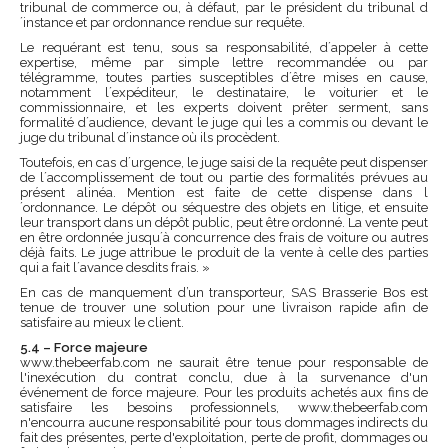
tribunal de commerce ou, à défaut, par le président du tribunal d
´instance et par ordonnance rendue sur requête.
Le requérant est tenu, sous sa responsabilité, d´appeler à cette
expertise, même par simple lettre recommandée ou par
télégramme, toutes parties susceptibles d´être mises en cause,
notamment l´expéditeur, le destinataire, le voiturier et le
commissionnaire, et les experts doivent prêter serment, sans
formalité d´audience, devant le juge qui les a commis ou devant le
juge du tribunal d´instance où ils procèdent.
Toutefois, en cas d´urgence, le juge saisi de la requête peut dispenser
de l´accomplissement de tout ou partie des formalités prévues au
présent alinéa. Mention est faite de cette dispense dans l
´ordonnance. Le dépôt ou séquestre des objets en litige, et ensuite
leur transport dans un dépôt public, peut être ordonné. La vente peut
en être ordonnée jusqu´à concurrence des frais de voiture ou autres
déjà faits. Le juge attribue le produit de la vente à celle des parties
qui a fait l´avance desdits frais. »
En cas de manquement d’un transporteur, SAS Brasserie Bos est
tenue de trouver une solution pour une livraison rapide afin de
satisfaire au mieux le client.
5.4 – Force majeure
www.thebeerfab.com ne saurait être tenue pour responsable de
l'inexécution du contrat conclu, due à la survenance d'un
événement de force majeure. Pour les produits achetés aux fins de
satisfaire les besoins professionnels, www.thebeerfab.com
n'encourra aucune responsabilité pour tous dommages indirects du
fait des présentes, perte d'exploitation, perte de profit, dommages ou