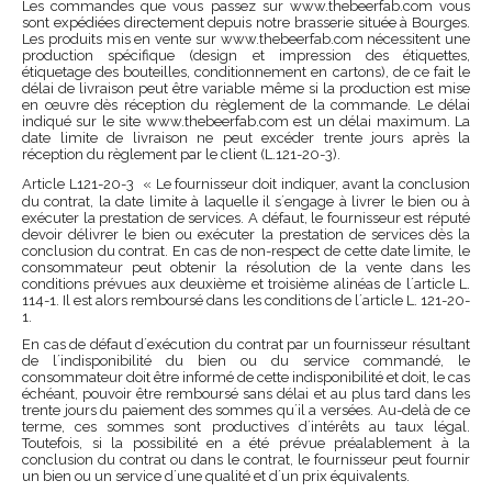
Les commandes que vous passez sur www.thebeerfab.com vous
sont expédiées directement depuis notre brasserie située à Bourges.
Les produits mis en vente sur www.thebeerfab.com nécessitent une
production spécifique (design et impression des étiquettes,
étiquetage des bouteilles, conditionnement en cartons), de ce fait le
délai de livraison peut être variable même si la production est mise
en œuvre dès réception du règlement de la commande. Le délai
indiqué sur le site www.thebeerfab.com est un délai maximum. La
date limite de livraison ne peut excéder trente jours après la
réception du règlement par le client (L.121-20-3).
Article L121-20-3 « Le fournisseur doit indiquer, avant la conclusion
du contrat, la date limite à laquelle il s´engage à livrer le bien ou à
exécuter la prestation de services. A défaut, le fournisseur est réputé
devoir délivrer le bien ou exécuter la prestation de services dès la
conclusion du contrat. En cas de non-respect de cette date limite, le
consommateur peut obtenir la résolution de la vente dans les
conditions prévues aux deuxième et troisième alinéas de l´article L.
114-1. Il est alors remboursé dans les conditions de l´article L. 121-20-
1.
En cas de défaut d´exécution du contrat par un fournisseur résultant
de l´indisponibilité du bien ou du service commandé, le
consommateur doit être informé de cette indisponibilité et doit, le cas
échéant, pouvoir être remboursé sans délai et au plus tard dans les
trente jours du paiement des sommes qu´il a versées. Au-delà de ce
terme, ces sommes sont productives d´intérêts au taux légal.
Toutefois, si la possibilité en a été prévue préalablement à la
conclusion du contrat ou dans le contrat, le fournisseur peut fournir
un bien ou un service d´une qualité et d´un prix équivalents.