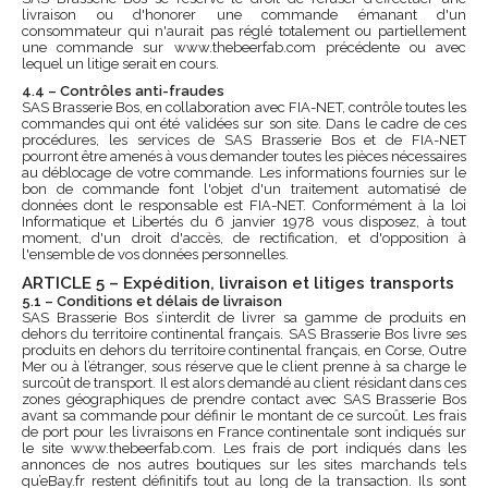
livraison ou d'honorer une commande émanant d'un
consommateur qui n'aurait pas réglé totalement ou partiellement
une commande sur www.thebeerfab.com précédente ou avec
lequel un litige serait en cours.
4.4 – Contrôles anti-fraudes
SAS Brasserie Bos, en collaboration avec FIA-NET, contrôle toutes les
commandes qui ont été validées sur son site. Dans le cadre de ces
procédures, les services de SAS Brasserie Bos et de FIA-NET
pourront être amenés à vous demander toutes les pièces nécessaires
au déblocage de votre commande. Les informations fournies sur le
bon de commande font l'objet d'un traitement automatisé de
données dont le responsable est FIA-NET. Conformément à la loi
Informatique et Libertés du 6 janvier 1978 vous disposez, à tout
moment, d'un droit d'accès, de rectification, et d'opposition à
l'ensemble de vos données personnelles.
ARTICLE 5 – Expédition, livraison et litiges transports
5.1 – Conditions et délais de livraison
SAS Brasserie Bos s’interdit de livrer sa gamme de produits en
dehors du territoire continental français. SAS Brasserie Bos livre ses
produits en dehors du territoire continental français, en Corse, Outre
Mer ou à l’étranger, sous réserve que le client prenne à sa charge le
surcoût de transport. Il est alors demandé au client résidant dans ces
zones géographiques de prendre contact avec SAS Brasserie Bos
avant sa commande pour définir le montant de ce surcoût. Les frais
de port pour les livraisons en France continentale sont indiqués sur
le site www.thebeerfab.com. Les frais de port indiqués dans les
annonces de nos autres boutiques sur les sites marchands tels
qu’eBay.fr restent définitifs tout au long de la transaction. Ils sont