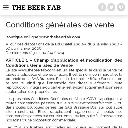
THE BEER FAB
Conditions générales de vente
Boutique en ligne www.thebeerfab.com
A jour des dispositions de la Loi Chatel 2008-3 du 3 janvier 2008 –
JO du 4 janvier 2008
Dernière mise à jour : 14/04/2014
ARTICLE 1 – Champ d’application et modification des
Conditions Générales de Vente
Le site www.thebeerfab.com est un site spécialisé dans la vente de
bières à l’étiquette et bières à façon. Il est le nom commercial et la
propriété de la SAS Brasserie Bos – Le Meunet – 18600 Sancoins, en
sa totalité, ainsi que l´ensemble des droits y afférents. Toute
reproduction, intégrale ou partielle, est systématiquement soumise à
l´autorisation des propriétaires.
Les présentes Conditions Générales de Vente (CGV) s´appliquent à
toutes commandes passées sur le site www.thebeerfab.com – ou
dans toutes boutiques gérées par SAS Brasserie Bos, sur tout autre
site marchand. Elles s'appliquent également à toutes les
commandes passées par courrier, email ou fax, suite à l'émission par
nos soins d'une proposition commerciale.
Les CGV applicables sont celles en vigueur au moment de la