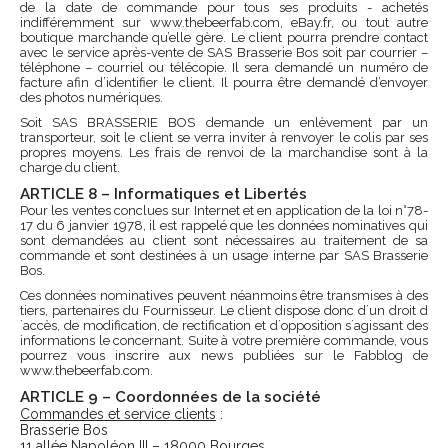
de la date de commande pour tous ses produits - achetés
indifféremment sur www.thebeerfab.com, eBay.fr, ou tout autre
boutique marchande qu’elle gère. Le client pourra prendre contact
avec le service après-vente de SAS Brasserie Bos soit par courrier –
téléphone – courriel ou télécopie. Il sera demandé un numéro de
facture afin d’identifier le client. Il pourra être demandé d’envoyer
des photos numériques.
Soit SAS BRASSERIE BOS demande un enlèvement par un
transporteur, soit le client se verra inviter à renvoyer le colis par ses
propres moyens. Les frais de renvoi de la marchandise sont à la
charge du client.
ARTICLE 8 – Informatiques et Libertés
Pour les ventes conclues sur Internet et en application de la loi n°78-
17 du 6 janvier 1978, il est rappelé que les données nominatives qui
sont demandées au client sont nécessaires au traitement de sa
commande et sont destinées à un usage interne par SAS Brasserie
Bos.
Ces données nominatives peuvent néanmoins être transmises à des
tiers, partenaires du Fournisseur. Le client dispose donc d´un droit d
´accès, de modification, de rectification et d´opposition s´agissant des
informations le concernant. Suite à votre première commande, vous
pourrez vous inscrire aux news publiées sur le Fabblog de
www.thebeerfab.com.
ARTICLE 9 – Coordonnées de la société
Commandes et service clients
:
Brasserie Bos
11 allée Napoléon III – 18000 Bourges