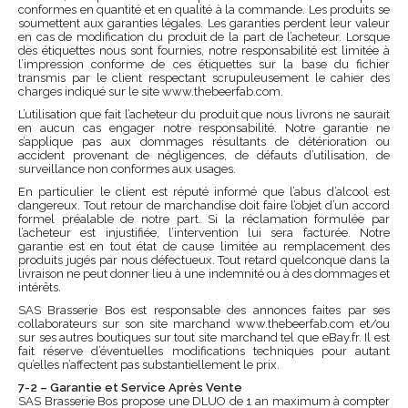
conformes en quantité et en qualité à la commande. Les produits se
soumettent aux garanties légales. Les garanties perdent leur valeur
en cas de modification du produit de la part de l’acheteur. Lorsque
des étiquettes nous sont fournies, notre responsabilité est limitée à
l’impression conforme de ces étiquettes sur la base du fichier
transmis par le client respectant scrupuleusement le cahier des
charges indiqué sur le site www.thebeerfab.com.
L’utilisation que fait l’acheteur du produit que nous livrons ne saurait
en aucun cas engager notre responsabilité. Notre garantie ne
s’applique pas aux dommages résultants de détérioration ou
accident provenant de négligences, de défauts d’utilisation, de
surveillance non conformes aux usages.
En particulier le client est réputé informé que l’abus d’alcool est
dangereux. Tout retour de marchandise doit faire l’objet d’un accord
formel préalable de notre part. Si la réclamation formulée par
l’acheteur est injustifiée, l’intervention lui sera facturée. Notre
garantie est en tout état de cause limitée au remplacement des
produits jugés par nous défectueux. Tout retard quelconque dans la
livraison ne peut donner lieu à une indemnité ou à des dommages et
intérêts.
SAS Brasserie Bos est responsable des annonces faites par ses
collaborateurs sur son site marchand www.thebeerfab.com et/ou
sur ses autres boutiques sur tout site marchand tel que eBay.fr. Il est
fait réserve d’éventuelles modifications techniques pour autant
qu’elles n’affectent pas substantiellement le prix.
7-2 – Garantie et Service Après Vente
SAS Brasserie Bos propose une DLUO de 1 an maximum à compter