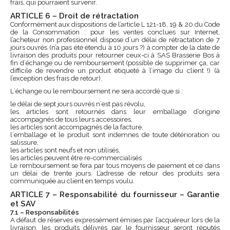
frais, qui pourraient survenir.
ARTICLE 6 – Droit de rétractation
Conformément aux dispositions de l’article L 121-18, 19 & 20 du Code
de la Consommation : pour les ventes conclues sur Internet,
l’acheteur non professionnel dispose d´un délai de rétractation de 7
jours ouvrés (n’a pas été étendu à 10 jours ?) à compter de la date de
livraison des produits pour retourner ceux-ci à SAS Brasserie Bos à
fin d´échange ou de remboursement (possible de supprimer ça, car
difficile de revendre un produit étiqueté à l’image du client !) (à
l’exception des frais de retour).
L´échange ou le remboursement ne sera accordé que si :
le délai de sept jours ouvrés n´est pas révolu,
les articles sont retournés dans leur emballage d’origine
accompagnés de tous leurs accessoires,
les articles sont accompagnés de la facture,
l´emballage et le produit sont indemnes de toute détérioration ou
salissure,
les articles sont neufs et non utilisés,
les articles peuvent être re-commercialisés
Le remboursement se fera par tous moyens de paiement et ce dans
un délai de trente jours. L’adresse de retour des produits sera
communiquée au client en temps voulu.
ARTICLE 7 – Responsabilité du fournisseur – Garantie
et SAV
7.1 – Responsabilités
A défaut de réserves expressément émises par l’acquéreur lors de la
livraison, les produits délivrés par le fournisseur seront réputés