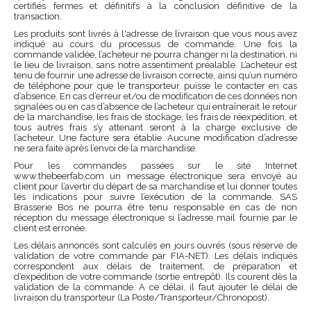
certifiés fermes et définitifs à la conclusion définitive de la
transaction.
Les produits sont livrés à l'adresse de livraison que vous nous avez
indiqué au cours du processus de commande. Une fois la
commande validée, l’acheteur ne pourra changer ni la destination, ni
le lieu de livraison, sans notre assentiment préalable. L’acheteur est
tenu de fournir une adresse de livraison correcte, ainsi qu’un numéro
de téléphone pour que le transporteur puisse le contacter en cas
d’absence. En cas d’erreur et/ou de modification de ces données non
signalées ou en cas d’absence de l’acheteur qui entraînerait le retour
de la marchandise, les frais de stockage, les frais de réexpédition, et
tous autres frais s’y attenant seront à la charge exclusive de
l’acheteur. Une facture sera établie. Aucune modification d’adresse
ne sera faite après l’envoi de la marchandise.
Pour les commandes passées sur le site Internet
www.thebeerfab.com un message électronique sera envoyé au
client pour l’avertir du départ de sa marchandise et lui donner toutes
les indications pour suivre l’exécution de la commande. SAS
Brasserie Bos ne pourra être tenu responsable en cas de non
réception du message électronique si l’adresse mail fournie par le
client est erronée.
Les délais annoncés sont calculés en jours ouvrés (sous réserve de
validation de votre commande par FIA-NET). Les délais indiqués
correspondent aux délais de traitement, de préparation et
d’expédition de votre commande (sortie entrepôt). Ils courent dès la
validation de la commande. A ce délai, il faut ajouter le délai de
livraison du transporteur (La Poste/Transporteur/Chronopost).