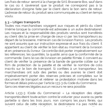
Les frais de retour seront à la charge de SAS Brasserie Bos, sauf dans
le cas où il s’avèrerait que le produit ne correspond pas à la
déclaration d’origine faite par le client dans le bon sens de retour.
L’adresse de retour du produit sera communiquée au client en temps
voulu.
5.3 – Litiges transports
Toutes nos marchandises voyagent aux risques et périls du client
(même lorsque la commande est adressée à un autre destinataire).
Les risques et la responsabilité des produits vendus sont transférés
au client dès la prise en charge de ceux-ci par les transporteurs au
départ de la brasserie, même en cas de livraison franco. Les produits
ne sont assurés que sur instruction expresse et aux frais du client. Il
appartient au client de vérifier le bon état au moment de la livraison
et en présence du livreur. Ce contrôle doit porter impérativement sur
les références, les quantités, la qualité, ainsi que la conformité de la
commande. Dans le cas de livraison en palette filmée, il convient au
client de vérifier la présence de la bande de garantie collée sur le
film de protection de la palette et de vérifier le nombre de colis
inscrits sur le bon de transport. Si confiées à un transporteur, les
marchandises ont subi des pertes ou des avaries le client doit
impérativement porter des réserves précises et complètes sur le
document de transport et réitérer sa protestation motivée dans les
formes et délais prévus par l'article 133-3 du Code du Commerce.
Sans ces réserves légales aucun recours ne sera possible.
Article L133-3 (Code du Commerce) « La réception des objets
transportés éteint toute action contre le voiturier pour avarie ou perte
partielle si dans les trois jours, non compris les jours fériés, qui
suivent celui de cette réception, le destinataire n´a pas notifié au