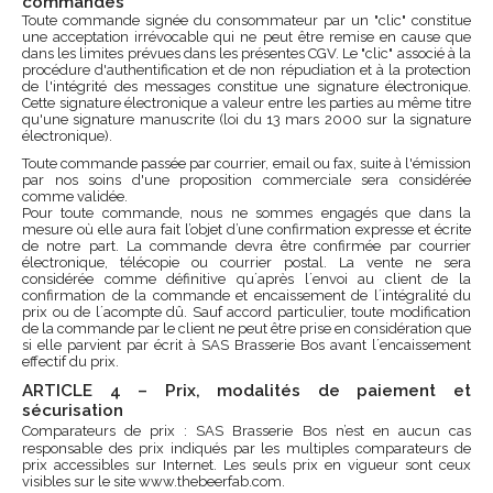
commandes
Toute commande signée du consommateur par un "clic" constitue
une acceptation irrévocable qui ne peut être remise en cause que
dans les limites prévues dans les présentes CGV. Le "clic" associé à la
procédure d'authentification et de non répudiation et à la protection
de l'intégrité des messages constitue une signature électronique.
Cette signature électronique a valeur entre les parties au même titre
qu'une signature manuscrite (loi du 13 mars 2000 sur la signature
électronique).
Toute commande passée par courrier, email ou fax, suite à l'émission
par nos soins d'une proposition commerciale sera considérée
comme validée.
Pour toute commande, nous ne sommes engagés que dans la
mesure où elle aura fait l’objet d’une confirmation expresse et écrite
de notre part. La commande devra être confirmée par courrier
électronique, télécopie ou courrier postal. La vente ne sera
considérée comme définitive qu´après l´envoi au client de la
confirmation de la commande et encaissement de l´intégralité du
prix ou de l´acompte dû. Sauf accord particulier, toute modification
de la commande par le client ne peut être prise en considération que
si elle parvient par écrit à SAS Brasserie Bos avant l´encaissement
effectif du prix.
ARTICLE 4 – Prix, modalités de paiement et
sécurisation
Comparateurs de prix : SAS Brasserie Bos n’est en aucun cas
responsable des prix indiqués par les multiples comparateurs de
prix accessibles sur Internet. Les seuls prix en vigueur sont ceux
visibles sur le site www.thebeerfab.com.