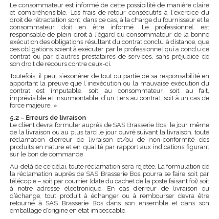
Le consommateur est informé de cette possibilité de manière claire
et compréhensible. Les frais de retour consécutifs à l´exercice du
droit de rétractation sont, dans ce cas, à la charge du fournisseur et le
consommateur doit en être informé. Le professionnel est
responsable de plein droit à l´égard du consommateur de la bonne
exécution des obligations résultant du contrat conclu à distance, que
ces obligations soient à exécuter par le professionnel qui a conclu ce
contrat ou par d´autres prestataires de services, sans préjudice de
son droit de recours contre ceux-ci.
Toutefois, il peut s´exonérer de tout ou partie de sa responsabilité en
apportant la preuve que l´inexécution ou la mauvaise exécution du
contrat est imputable, soit au consommateur, soit au fait,
imprévisible et insurmontable, d´un tiers au contrat, soit à un cas de
force majeure. »
5.2 – Erreurs de livraison
Le client devra formuler auprès de SAS Brasserie Bos, le jour même
de la livraison ou au plus tard le jour ouvré suivant la livraison, toute
réclamation d’erreur de livraison et/ou de non-conformité des
produits en nature et en qualité par rapport aux indications figurant
sur le bon de commande.
Au-delà de ce délai, toute réclamation sera rejetée. La formulation de
la réclamation auprès de SAS Brasserie Bos pourra se faire soit par
télécopie – soit par courrier (date du cachet de la poste faisant foi) soit
à notre adresse électronique. En cas d’erreur de livraison ou
d’échange, tout produit à échanger ou à rembourser devra être
retourné à SAS Brasserie Bos dans son ensemble et dans son
emballage d’origine en état impeccable.