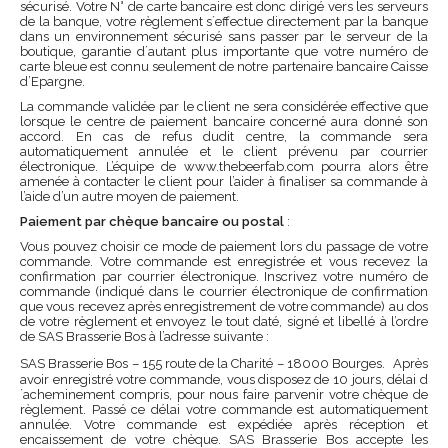
sécurisé. Votre N° de carte bancaire est donc dirigé vers les serveurs
de la banque, votre règlement s´effectue directement par la banque
dans un environnement sécurisé sans passer par le serveur de la
boutique, garantie d´autant plus importante que votre numéro de
carte bleue est connu seulement de notre partenaire bancaire Caisse
d’Epargne.
La commande validée par le client ne sera considérée effective que
lorsque le centre de paiement bancaire concerné aura donné son
accord. En cas de refus dudit centre, la commande sera
automatiquement annulée et le client prévenu par courrier
électronique. L’équipe de www.thebeerfab.com pourra alors être
amenée à contacter le client pour l’aider à finaliser sa commande à
l’aide d’un autre moyen de paiement.
Paiement par chèque bancaire ou postal
:
Vous pouvez choisir ce mode de paiement lors du passage de votre
commande. Votre commande est enregistrée et vous recevez la
confirmation par courrier électronique. Inscrivez votre numéro de
commande (indiqué dans le courrier électronique de confirmation
que vous recevez après enregistrement de votre commande) au dos
de votre règlement et envoyez le tout daté, signé et libellé à l’ordre
de SAS Brasserie Bos à l’adresse suivante :
SAS Brasserie Bos – 155 route de la Charité – 18000 Bourges. Après
avoir enregistré votre commande, vous disposez de 10 jours, délai d
´acheminement compris, pour nous faire parvenir votre chèque de
règlement. Passé ce délai votre commande est automatiquement
annulée. Votre commande est expédiée après réception et
encaissement de votre chèque. SAS Brasserie Bos accepte les