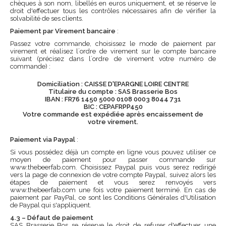
chèques à son nom, libellés en euros uniquement, et se réserve le
droit d'effectuer tous les contrôles nécessaires afin de vérifier la
solvabilité de ses clients.
Paiement par Virement bancaire
:
Passez votre commande, choisissez le mode de paiement par
virement et réalisez l´ordre de virement sur le compte bancaire
suivant (précisez dans l´ordre de virement votre numéro de
commande) :
Domiciliation : CAISSE D'EPARGNE LOIRE CENTRE
Titulaire du compte : SAS Brasserie Bos
IBAN : FR76 1450 5000 0108 0003 8044 731
BIC : CEPAFRPP450
Votre commande est expédiée après encaissement de
votre virement.
Paiement via Paypal
:
Si vous possédez déjà un compte en ligne vous pouvez utiliser ce
moyen de paiement pour passer commande sur
www.thebeerfab.com. Choisissez Paypal puis vous serez redirigé
vers la page de connexion de votre compte Paypal, suivez alors les
étapes de paiement et vous serez renvoyés vers
www.thebeerfab.com une fois votre paiement terminé. En cas de
paiement par PayPal, ce sont les Conditions Générales d'Utilisation
de Paypal qui s'appliquent.
4.3 – Défaut de paiement
SAS Brasserie Bos se réserve le droit de refuser d'effectuer une