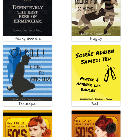
Peaky Beerers
Rugby
Pétanque
Post-it