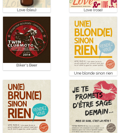
Love (bleu)
Love (rose)
Biker's Beer
Une blonde sinon rien