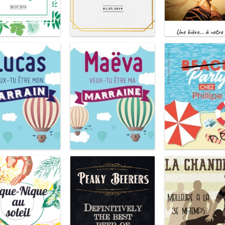
Tropical
Gatsby
Polaroid
Parain
Maraine
Party