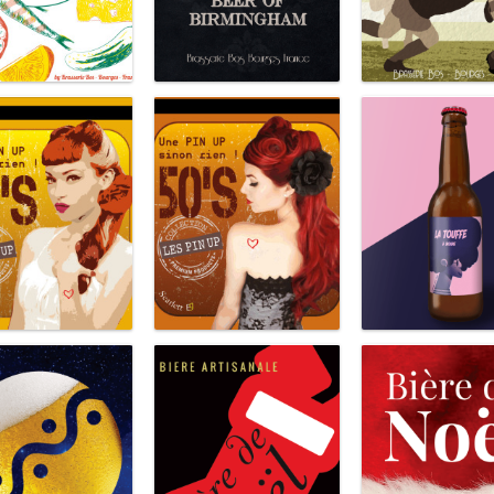
Pique Nique
Peaky Beerers
Rugby
Pinup Anna
Pinup Scarlett
La Touffe