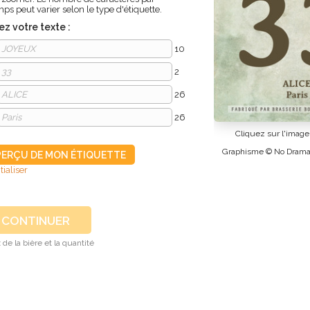
ps peut varier selon le type d'étiquette.
z votre texte :
10
2
26
26
Cliquez sur l'imag
Graphisme © No Dram
PERÇU DE MON ÉTIQUETTE
tialiser
 de la bière et la quantité