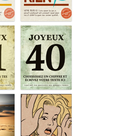
 rien
Une brune sinon rien
Joyeux 3