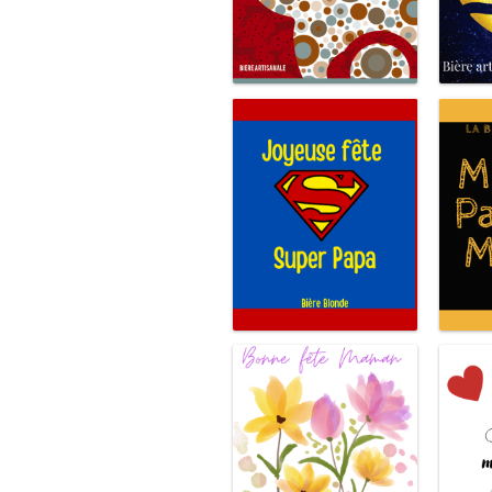
Renne Noel
Super Papa
Meill