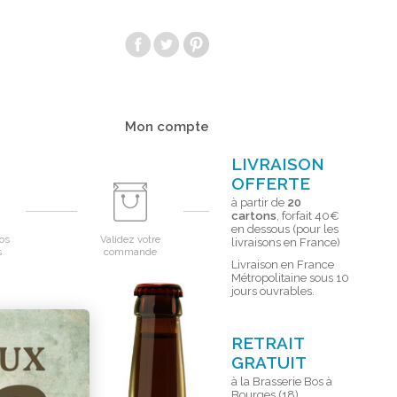
Mon compte
LIVRAISON
OFFERTE
à partir de
20
cartons
, forfait 40€
en dessous (pour les
os
Validez votre
livraisons en France)
s
commande
Livraison en France
Métropolitaine sous 10
jours ouvrables.
RETRAIT
GRATUIT
à la Brasserie Bos à
Bourges (18)