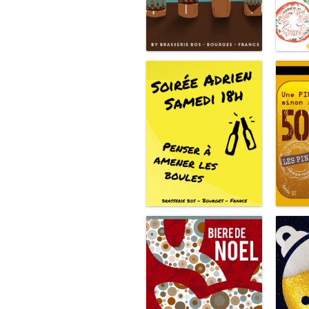
Beerception
Post-it