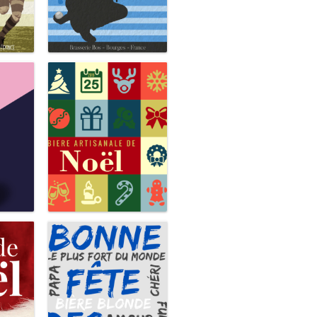
Pétanque
Bière artisanale de Noël