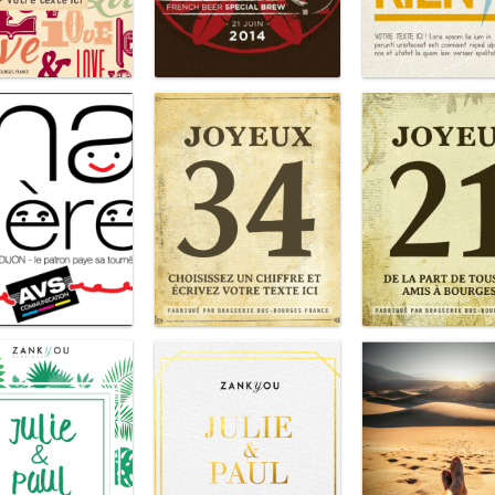
Love (rose)
Biker's Beer
Une blonde sinon
Ma bière
Joyeux
Joyeux 2