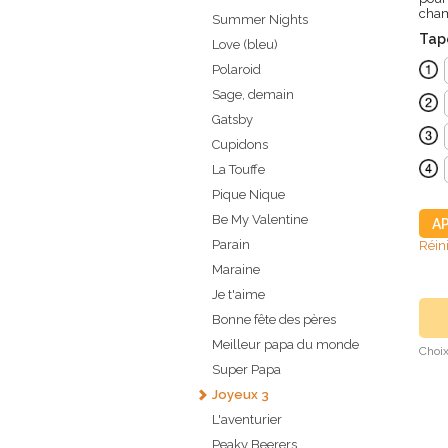
cham
Summer Nights
Tape
Love (bleu)
Polaroid
Sage, demain
Gatsby
Cupidons
La Touffe
Pique Nique
Be My Valentine
A
Parain
Réini
Maraine
Je t'aime
Bonne fête des pères
Meilleur papa du monde
Choix
Super Papa
Joyeux 3
L'aventurier
Peaky Beerers