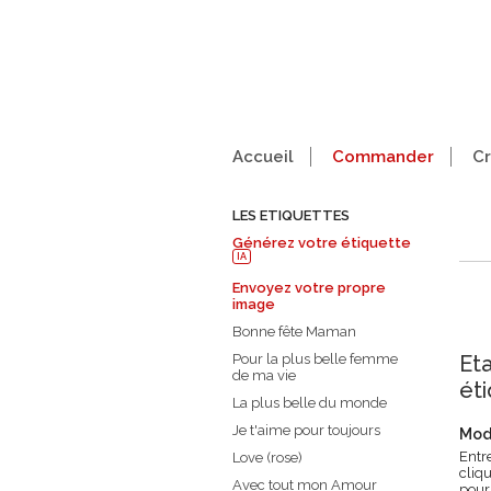
Accueil
Commander
Cr
LES ETIQUETTES
Générez votre étiquette
IA
Envoyez votre propre
image
Bonne fête Maman
Eta
Pour la plus belle femme
de ma vie
ét
La plus belle du monde
Je t'aime pour toujours
Modè
Entre
Love (rose)
cliqu
Avec tout mon Amour
pour