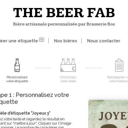
THE BEER FAB
Bière artisanale personnalisée par Brasserie Bos
éer une étiquette
IA
Nos bières
Nous contacter
Personnalisez
Choisissez
Renseignez v
votre étiquette
votre bière
information
pe 1 : Personnalisez votre
iquette
le d'étiquette "
Joyeux 3
"
z votre texte et regardez le résultat en
ant sur "mettre à jour". Cliquez sur l'image
 zoomer. Le nombre de caractères par