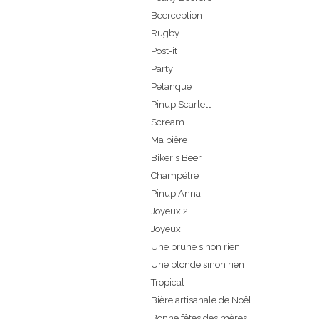
Beerception
Rugby
Post-it
Party
Pétanque
Pinup Scarlett
Scream
Ma bière
Biker's Beer
Champêtre
Pinup Anna
Joyeux 2
Joyeux
Une brune sinon rien
Une blonde sinon rien
Tropical
Bière artisanale de Noël
Bonne fêtes des mères