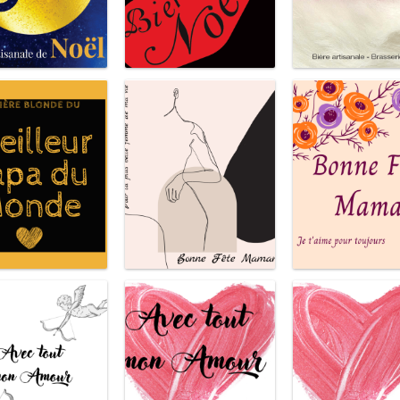
Boule Noël
Chaussette de Noël
Père Noël
eur papa du monde
Pour la plus belle femme
Je t'aime pour to
de ma vie