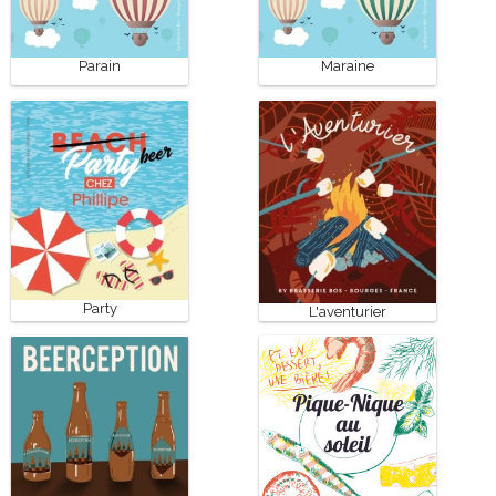
Parain
Maraine
Party
L'aventurier