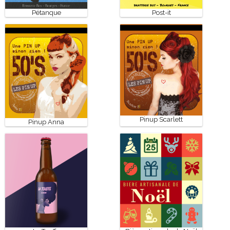
Pétanque
Post-it
Pinup Scarlett
Pinup Anna