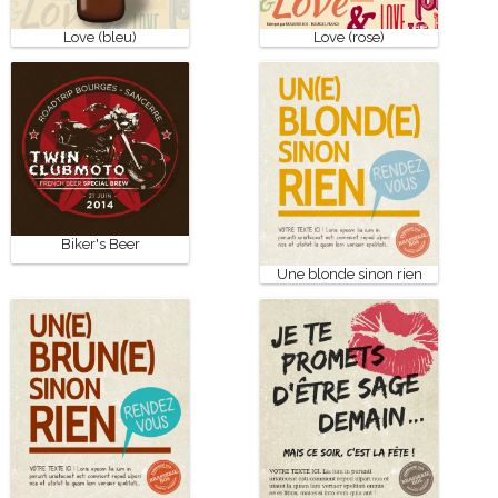
Love (bleu)
Love (rose)
Biker's Beer
Une blonde sinon rien