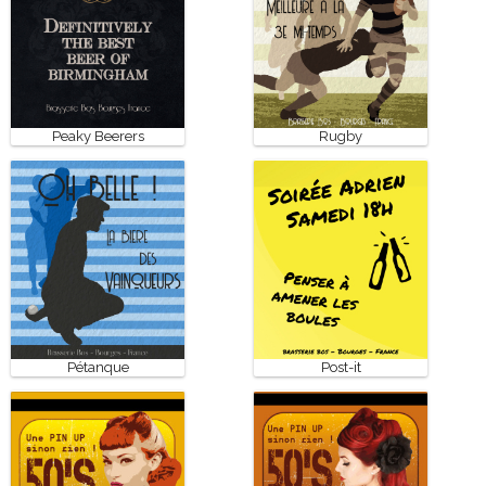
Peaky Beerers
Rugby
Pétanque
Post-it